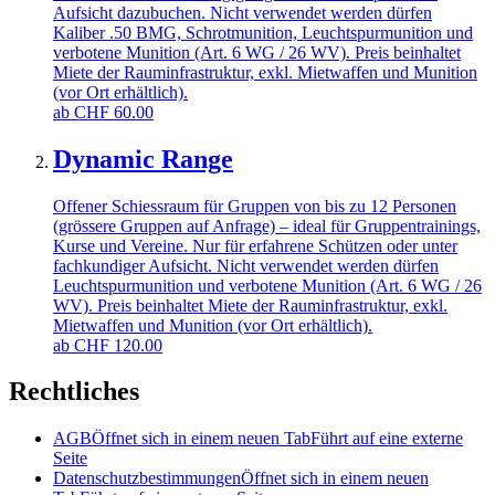
Aufsicht dazubuchen. Nicht verwendet werden dürfen
Kaliber .50 BMG, Schrotmunition, Leuchtspurmunition und
verbotene Munition (Art. 6 WG / 26 WV). Preis beinhaltet
Miete der Rauminfrastruktur, exkl. Mietwaffen und Munition
(vor Ort erhältlich).
ab
CHF
60.00
Dynamic Range
Offener Schiessraum für Gruppen von bis zu 12 Personen
(grössere Gruppen auf Anfrage) – ideal für Gruppentrainings,
Kurse und Vereine. Nur für erfahrene Schützen oder unter
fachkundiger Aufsicht. Nicht verwendet werden dürfen
Leuchtspurmunition und verbotene Munition (Art. 6 WG / 26
WV). Preis beinhaltet Miete der Rauminfrastruktur, exkl.
Mietwaffen und Munition (vor Ort erhältlich).
ab
CHF
120.00
Rechtliches
AGB
Öffnet sich in einem neuen Tab
Führt auf eine externe
Seite
Datenschutzbestimmungen
Öffnet sich in einem neuen